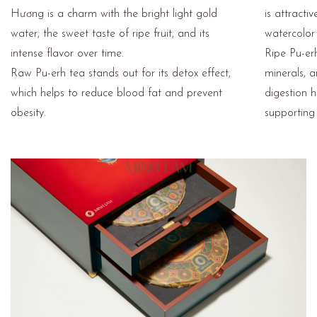
Hương is a charm with the bright light gold
is attracti
water, the sweet taste of ripe fruit, and its
watercolor
intense flavor over time.
Ripe Pu-erh
Raw Pu-erh tea stands out for its detox effect,
minerals, a
which helps to reduce blood fat and prevent
digestion h
obesity.
supporting 