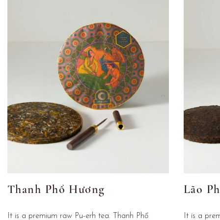
Thanh Phổ Hương
Lão P
It is a premium raw Pu-erh tea. Thanh Phổ
It is a pr