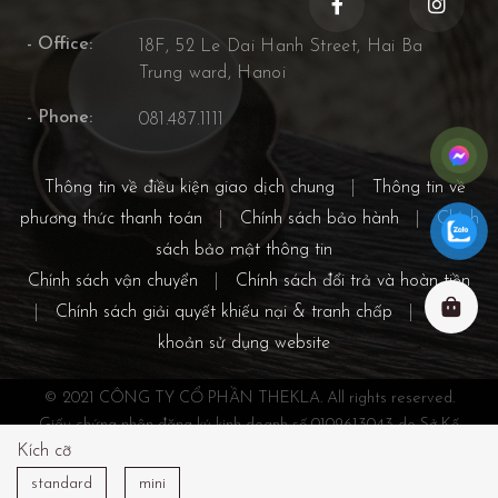
- Office:
18F, 52 Le Dai Hanh Street, Hai Ba
Trung ward, Hanoi
- Phone:
081.487.1111
Thông tin về điều kiện giao dịch chung
|
Thông tin về
phương thức thanh toán
|
Chính sách bảo hành
|
Chính
sách bảo mật thông tin
Chính sách vận chuyển
|
Chính sách đổi trả và hoàn tiền
|
Chính sách giải quyết khiếu nại & tranh chấp
|
Điều
khoản sử dụng website
© 2021 CÔNG TY CỔ PHẦN THEKLA. All rights reserved.
Giấy chứng nhận đăng ký kinh doanh số 0109613043 do Sở Kế
Kích cỡ
hoạch và đầu tư Thành phố Hà Nội cấp ngày 28/4/2021
Địa chỉ: Tầng 18, số 52 Phố Lê Đại Hành, Phường Hai Bà Trưng,
standard
mini