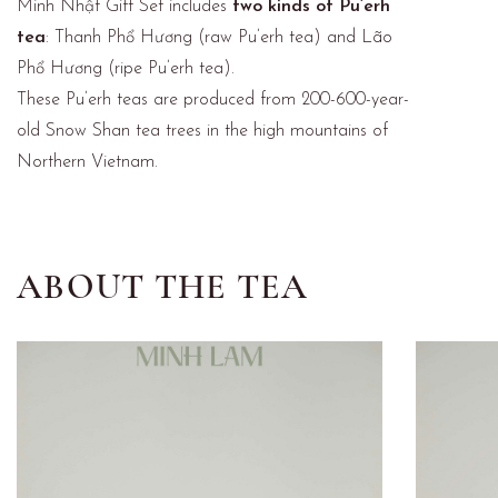
Minh Nhật Gift Set includes
two kinds of Pu’erh
tea
: Thanh Phổ Hương (raw Pu’erh tea) and Lão
Phổ Hương (ripe Pu’erh tea).
These Pu’erh teas are produced from 200-600-year-
old Snow Shan tea trees in the high mountains of
Northern Vietnam.
ABOUT THE TEA