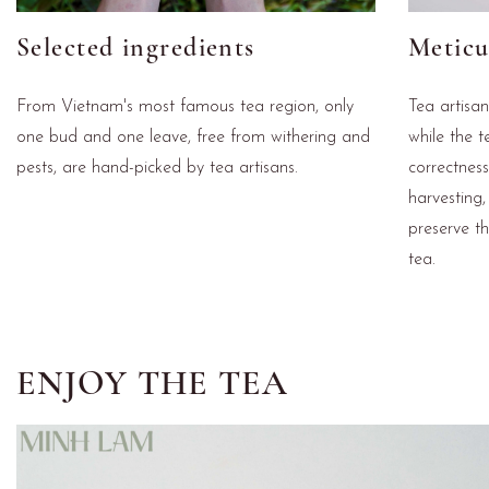
Selected ingredients
Meticu
From Vietnam's most famous tea region, only
Tea artisa
one bud and one leave, free from withering and
while the t
pests, are hand-picked by tea artisans.
correctnes
harvesting,
preserve th
tea.
ENJOY THE TEA