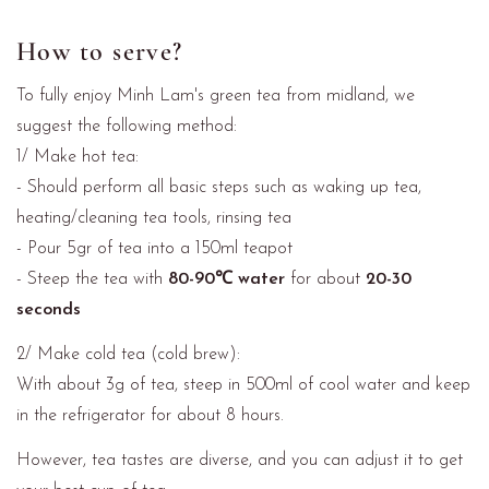
How to serve?
To fully enjoy Minh Lam's green tea from midland, we
suggest the following method:
1/ Make hot tea:
- Should perform all basic steps such as waking up tea,
heating/cleaning tea tools, rinsing tea
- Pour 5gr of tea into a 150ml teapot
- Steep the tea with
80-90℃ water
for about
20-30
seconds
2/ Make cold tea (cold brew):
With about 3g of tea, steep in 500ml of cool water and keep
in the refrigerator for about 8 hours.
However, tea tastes are diverse, and you can adjust it to get