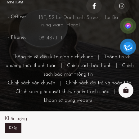
- Office:
18F, 52 Le Dai Hanh Street, Hai Ba
Trung ward, Hanoi
- Phone:
081.487.1111
Thông tin về điều kiện giao dịch chung
|
Thông tin về
phương thức thanh toán
|
Chính sách bảo hành
|
Chính
sách bảo mật thông tin
Chính sách vận chuyển
|
Chính sách đổi trả và hoàn tiền
|
Chính sách giải quyết khiếu nại & tranh chấp
|
Điều
khoản sử dụng website
© 2021 CÔNG TY CỔ PHẦN THEKLA. All rights reserved.
Khối lượng
Giấy chứng nhận đăng ký kinh doanh số 0109613043 do Sở Kế
100g
hoạch và đầu tư Thành phố Hà Nội cấp ngày 28/4/2021
Địa chỉ: Tầng 18, số 52 Phố Lê Đại Hành, Phường Hai Bà Trưng,