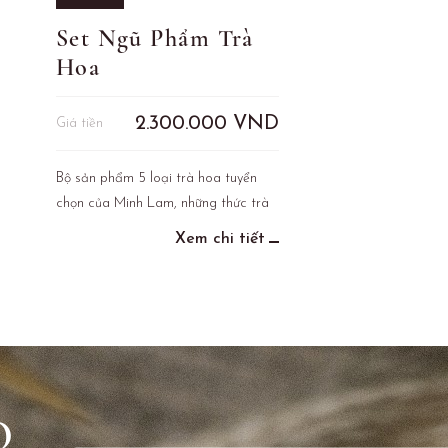
Set Ngũ Phẩm Trà
Hoa
2.300.000
VND
Giá tiền
Bộ sản phẩm 5 loại trà hoa tuyển
chọn của Minh Lam, những thức trà
tốt cho sức khỏe
Xem chi tiết
O