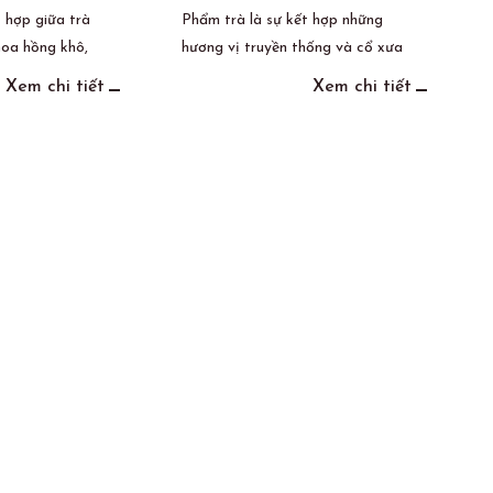
t hợp giữa trà
Phẩm trà là sự kết hợp những
hoa hồng khô,
hương vị truyền thống và cổ xưa
 từ câu chuyện
của đất Việt.
Xem chi tiết
Xem chi tiết
ra thường sử
ng làm đẹp da