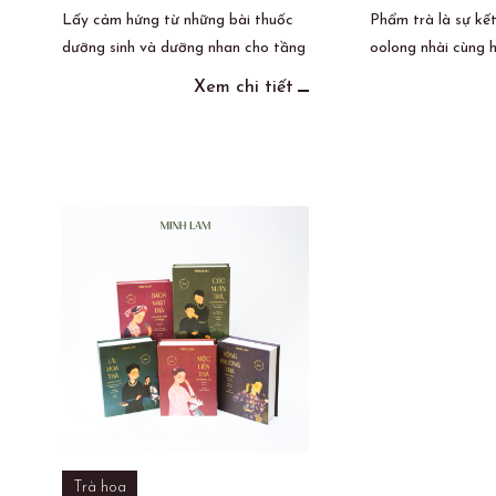
Lấy cảm hứng từ những bài thuốc
Phẩm trà là sự kế
dưỡng sinh và dưỡng nhan cho tầng
oolong nhài cùng 
lớp quý tộc xưa,
Minh Lam
sáng
được lấy cảm hứng
Xem chi tiết
tạo Cúc Xuân Trà.
Nữ hoàng Cleopat
dụng nước hoa hồ
mỗi ngày.
Trà hoa