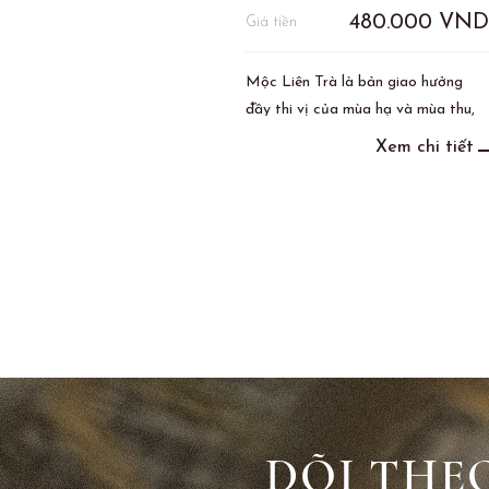
480.000
VND
Giá tiền
Mộc Liên Trà là bản giao hưởng
đầy thi vị của mùa hạ và mùa thu,
của hương sen thanh khiết và
Xem chi tiết
hương mộc ngọt ngào.
DÕI THE