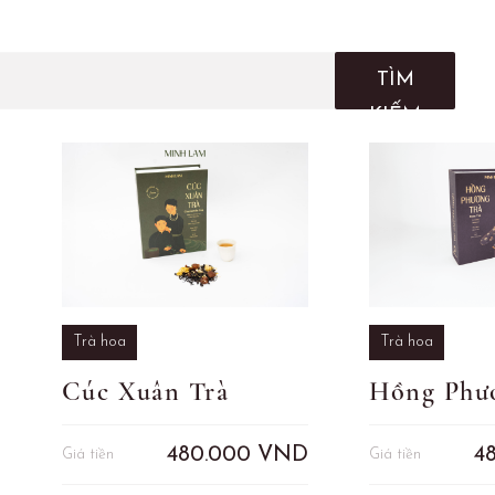
TÌM
KIẾM
Trà hoa
Trà hoa
Cúc Xuân Trà
Hồng Phư
480.000
VND
4
Giá tiền
Giá tiền