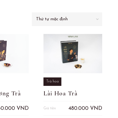
Trà hoa
ơng Trà
Lài Hoa Trà
80.000
VND
480.000
VND
Giá tiền