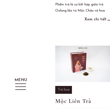
Phẩm trà là sự kết hợp giữa trà
Oolong lão từ Mộc Châu và hoa
cúc Bách Nhật.
Bách Nhật Trà,
Xem chi tiết
vừa là tên loài hoa trong trà, vừa
có nghĩa là trăm ngày, bởi trà có
hương vị dễ chịu, phù hợp với tất cả
các ngày trong năm.
Trà hoa
Mộc Liên Trà