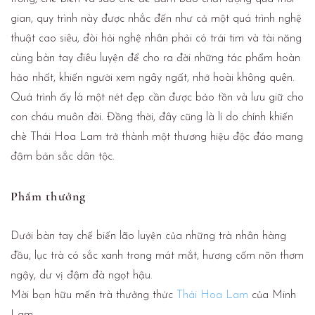
gian, quy trình này được nhắc đến như cả một quá trình nghệ
thuật cao siêu, đòi hỏi nghệ nhân phải có trái tim và tài năng
cùng bàn tay điêu luyện để cho ra đời những tác phẩm hoàn
hảo nhất, khiến người xem ngây ngất, nhớ hoài không quên.
Quá trình ấy là một nét đẹp cần được bảo tồn và lưu giữ cho
con cháu muôn đời. Đồng thời, đây cũng là lí do chính khiến
chè Thái Hoa Lam trở thành một thương hiệu độc đáo mang
đậm bản sắc dân tộc.
Phẩm thưởng
Dưới bàn tay chế biến lão luyện của những trà nhân hàng
đầu, lục trà có sắc xanh trong mát mắt, hương cốm nõn thơm
ngậy, dư vị đậm đà ngọt hậu.
Mời bạn hữu mến trà thưởng thức
Thái Hoa Lam
của Minh