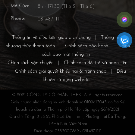
- Mở Cửa:
8h - 17h30 (Thứ 2 - Thứ 6)
- Phone:
081.487.1111
Thông tin về điều kiện giao dịch chung
|
Thông tin về
phương thức thanh toán
|
Chính sách bảo hành
|
Chính
sách bảo mật thông tin
Chính sách vận chuyển
|
Chính sách đổi trả và hoàn tiền
|
Chính sách giải quyết khiếu nại & tranh chấp
|
Điều
khoản sử dụng website
© 2021 CÔNG TY CỔ PHẦN THEKLA. All rights reserved.
Giấy chứng nhận đăng ký kinh doanh số 0109613043 do Sở Kế
hoạch và đầu tư Thành phố Hà Nội cấp ngày 28/4/2021
Địa chỉ: Tầng 18, số 52 Phố Lê Đại Hành, Phường Hai Bà Trưng,
TP.Hà Nội, Việt Nam
Điện thoại: 038.300.0869 - 081.487.1111