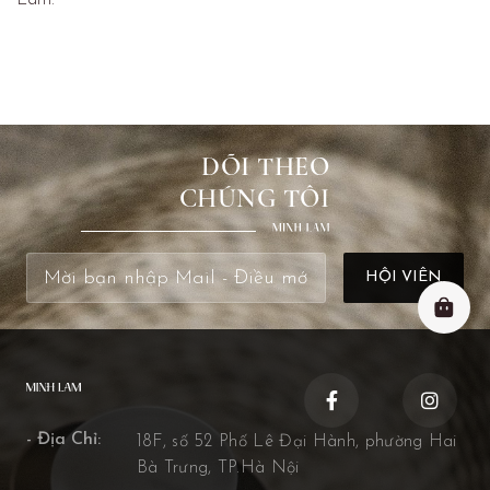
Lam.
DÕI THEO
CHÚNG TÔI
- Địa Chỉ:
18F, số 52 Phố Lê Đại Hành, phường Hai
Bà Trưng, TP.Hà Nội