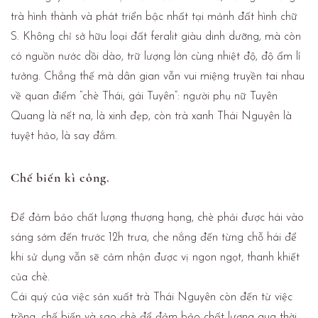
trà hình thành và phát triển bậc nhất tại mảnh đất hình chữ
S. Không chỉ sở hữu loại đất feralit giàu dinh dưỡng, mà còn
có nguồn nước dồi dào, trữ lượng lớn cùng nhiệt độ, độ ẩm lí
tưởng. Chẳng thế mà dân gian vẫn vui miệng truyền tai nhau
về quan điểm “chè Thái, gái Tuyên”: người phụ nữ Tuyên
Quang là nết na, là xinh đẹp, còn trà xanh Thái Nguyên là
tuyệt hảo, là say đắm.
Chế biến kì công.
Để đảm bảo chất lượng thượng hạng, chè phải được hái vào
sáng sớm đến trước 12h trưa, che nắng đến từng chỗ hái để
khi sử dụng vẫn sẽ cảm nhận được vị ngon ngọt, thanh khiết
của chè.
Cái quý của việc sản xuất trà Thái Nguyên còn đến từ việc
trồng, chế biến và sao chè để đảm bảo chất lượng qua thời