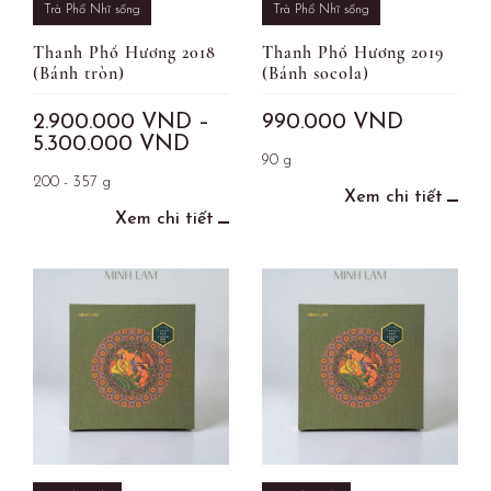
Trà Phổ Nhĩ sống
Trà Phổ Nhĩ sống
Thanh Phổ Hương 2018
Thanh Phổ Hương 2019
(Bánh tròn)
(Bánh socola)
2.900.000
VND
–
990.000
VND
5.300.000
VND
90 g
200 - 357 g
Xem chi tiết
Xem chi tiết