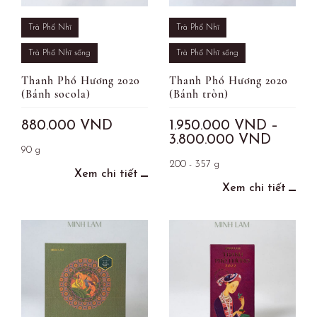
Trà Phổ Nhĩ
Trà Phổ Nhĩ
Trà Phổ Nhĩ sống
Trà Phổ Nhĩ sống
Thanh Phổ Hương 2020
Thanh Phổ Hương 2020
(Bánh socola)
(Bánh tròn)
880.000
VND
1.950.000
VND
–
3.800.000
VND
90 g
200 - 357 g
Xem chi tiết
Xem chi tiết