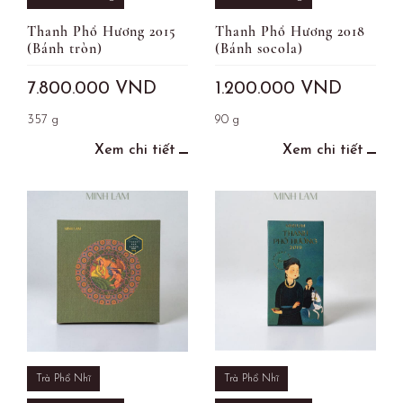
Thanh Phổ Hương 2015
Thanh Phổ Hương 2018
(Bánh tròn)
(Bánh socola)
7.800.000
VND
1.200.000
VND
357 g
90 g
Xem chi tiết
Xem chi tiết
Trà Phổ Nhĩ
Trà Phổ Nhĩ