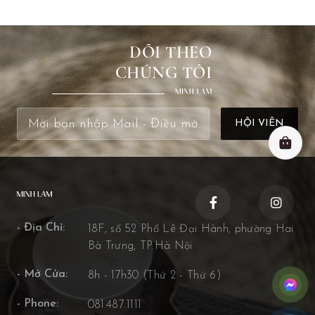
DÕI THEO
CHÚNG TÔI
- Địa Chỉ:
18F, số 52 Phố Lê Đại Hành, phường Hai
Bà Trưng, TP.Hà Nội
- Mở Cửa:
8h - 17h30 (Thứ 2 - Thứ 6)
- Phone:
081.487.1111