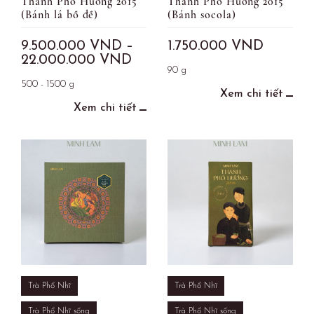
Thanh Phổ Hương 2015
Thanh Phổ Hương 2015
(Bánh lá bồ đề)
(Bánh socola)
9.500.000
VND
–
1.750.000
VND
22.000.000
VND
90 g
500 - 1500 g
Xem chi tiết
Xem chi tiết
Trà Phổ Nhĩ
Trà Phổ Nhĩ
Trà Phổ Nhĩ sống
Trà Phổ Nhĩ sống