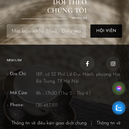
DÕI THEO
CHÚNG TÔI
- Địa Chỉ:
18F, số 52 Phố Lê Đại Hành, phường Hai
Bà Trưng, TP.Hà Nội
- Mở Cửa:
8h - 17h30 (Thứ 2 - Thứ 6)
- Phone:
081.487.1111
Thông tin về điều kiện giao dịch chung
|
Thông tin về