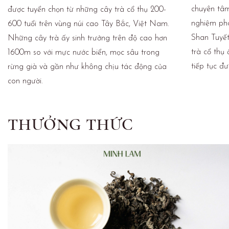
chuyên tâm
được tuyển chọn từ những cây trà cổ thụ 200-
nghiệm pho
600 tuổi trên vùng núi cao Tây Bắc, Việt Nam.
Shan Tuyết
Những cây trà ấy sinh trưởng trên độ cao hơn
trà cổ thụ 
1600m so với mực nước biển, mọc sâu trong
tiếp tục đư
rừng già và gần như không chịu tác động của
con người.
THƯỞNG THỨC