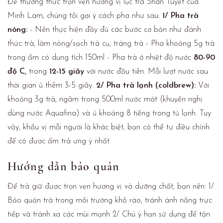
Để thưởng thức trọn vẹn hương vị lục trà Shan Tuyết của
Minh Lam, chúng tôi gợi ý cách pha như sau:
1/ Pha trà
nóng:
- Nên thực hiện đầy đủ các bước cơ bản như đánh
thức trà, làm nóng/sạch trà cụ, tráng trà - Pha khoảng 5g trà
trong ấm có dung tích 150ml - Pha trà ở nhiệt độ nước
80-90
độ C,
trong
12-15 giây
với nước đầu tiên. Mỗi lượt nước sau
thời gian ủ thêm 3-5 giây.
2/ Pha trà lạnh (coldbrew):
Với
khoảng 3g trà, ngâm trong 500ml nước mát (khuyến nghị
dùng nước Aquafina) và ủ khoảng 8 tiếng trong tủ lạnh. Tuy
vậy, khẩu vị mỗi người là khác biệt, bạn có thể tự điều chỉnh
để có được ấm trà ưng ý nhất.
Hướng dẫn bảo quản
Để trà giữ được trọn vẹn hương vị và dưỡng chất, bạn nên: 1/
Bảo quản trà trong môi trường khô ráo, tránh ánh nắng trực
tiếp và tránh xa các mùi mạnh 2/ Chú ý hạn sử dụng để tận