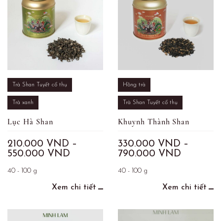
Trà Shan Tuyết cổ thụ
Hồng trà
Trà xanh
Trà Shan Tuyết cổ thụ
Lục Hà Shan
Khuynh Thành Shan
210.000
VND
–
330.000
VND
–
550.000
VND
790.000
VND
40 - 100 g
40 - 100 g
Xem chi tiết
Xem chi tiết