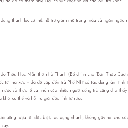
d) do đó có thêm nhiều lợi ích sức khỏe so với các loại trà khác.
c dụng thanh lọc cơ thể, hỗ trợ giảm mỡ trong máu và ngăn ngừa n
o Triệu Học Mẫn thời nhà Thanh (Bổ chính cho “Bản Thảo Cương 
ốc từ thời xưa – đã đề cập đến trà Phổ Nhĩ có tác dụng làm tỉnh 
i nước và thực tế cá nhân của nhiều người uống trà cũng cho thấy
a khỏi cơ thể và hỗ trợ giải độc tính từ rượu.
ời uống rượu rất đặc biệt, tác dụng nhanh, không gây hại cho các 
 say.