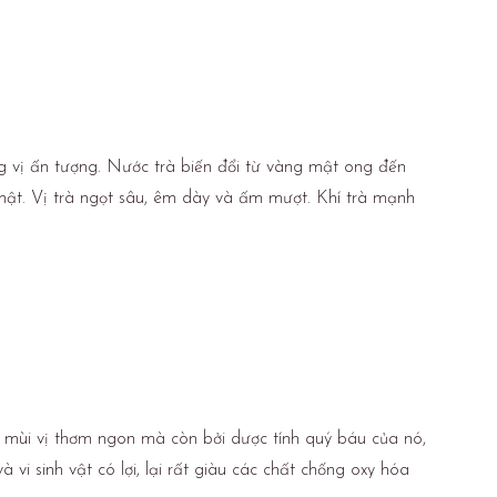
 vị ấn tượng. Nước trà biến đổi từ vàng mật ong đến
ật. Vị trà ngọt sâu, êm dày và ấm mượt. Khí trà mạnh
i mùi vị thơm ngon mà còn bởi dược tính quý báu của nó,
 vi sinh vật có lợi, lại rất giàu các chất chống oxy hóa