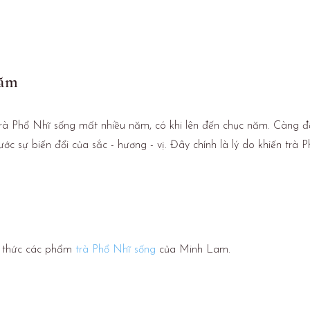
năm
rà Phổ Nhĩ sống mất nhiều năm, có khi lên đến chục năm. Càng để 
c sự biến đổi của sắc - hương - vị. Đây chính là lý do khiến trà P
g thức các phẩm
trà Phổ Nhĩ sống
của Minh Lam.