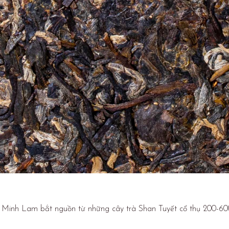
inh Lam bắt nguồn từ những cây trà Shan Tuyết cổ thụ 200-600 t