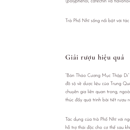
(polyphenol, catechin và flavonoi
Trà Phổ Nhĩ sống nổi bật với tá
Giải rượu hiệu quả
“Bản Thảo Cương Mục Thập Di” d
đồ sộ về dược liệu của Trung Qu
chuyên gia liên quan trong, ngoà
thúc đẩy quá trình bài tiết rượu r
Tác dụng của trà Phổ Nhĩ với ngư
hỗ trợ thải độc cho cơ thể sau khi