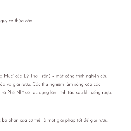
guy cơ thừa cân.
Mục” của Lý Thời Trân) – một công trình nghiên cứu
táo và giải rượu. Các thử nghiệm lâm sàng của các
 trà Phổ Nhĩ có tác dụng làm tỉnh táo sau khi uống rượu,
bộ phận của cơ thể, là một giải pháp tốt để giải rượu,