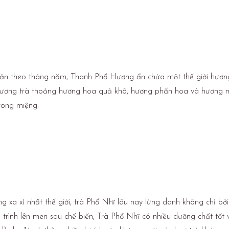
uản theo tháng năm, Thanh Phổ Hương ẩn chứa một thế giới hương
Hương trà thoảng hương hoa quả khô, hương phấn hoa và hương m
rong miệng.
g xa xỉ nhất thế giới, trà Phổ Nhĩ lâu nay lừng danh không chỉ bở
á trình lên men sau chế biến, Trà Phổ Nhĩ có nhiều dưỡng chất tốt và