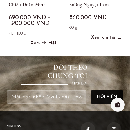
Chiêu Duẩn Minh
Sương Nguyệt Lam
690.000
VND
–
860.000
VND
1.900.000
VND
60 g
40 - 100 g
Xem chi tiết
Xem chi tiết
DÕI THEO
CHÚNG TÔI