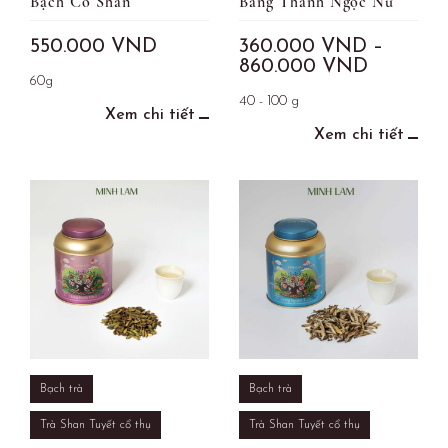
Bạch Cổ Shan
Băng Thanh Ngọc Nữ
550.000
VND
360.000
VND
–
860.000
VND
60g
40 - 100 g
Xem chi tiết
Xem chi tiết
Bạch trà
Bạch trà
Trà Shan Tuyết cổ thụ
Trà Shan Tuyết cổ thụ