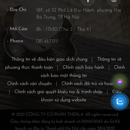
- Địa Chỉ:
18F, số 52 Phố Lê Đại Hành, phường Hai
Bà Trưng, TP.Hà Nội
- Mở Cửa:
8h - 17h30 (Thứ 2 - Thứ 6)
- Phone:
081.487.1111
Thông tin về điều kiện giao dịch chung
|
Thông tin về
phương thức thanh toán
|
Chính sách bảo hành
|
Chính
sách bảo mật thông tin
Chính sách vận chuyển
|
Chính sách đổi trả và hoàn tiền
|
Chính sách giải quyết khiếu nại & tranh chấp
|
Điều
khoản sử dụng website
© 2021 CÔNG TY CỔ PHẦN THEKLA. All rights reserved.
Giấy chứng nhận đăng ký kinh doanh số 0109613043 do Sở Kế
hoạch và đầu tư Thành phố Hà Nội cấp ngày 28/4/2021